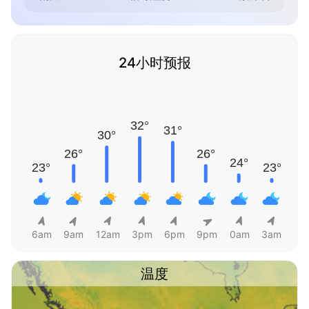
24小时预报
6am
9am
12am
3pm
6pm
9pm
0am
3am
温度