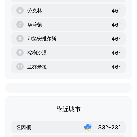
46°
劳克林
6
46°
华盛顿
7
46°
印第安维尔斯
8
46°
棕榈沙漠
9
46°
兰乔米拉
10
附近城市
33°~23°
纽因顿