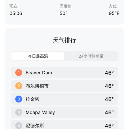
现在
高度角
方位
05:06
50°
95°E
天气排行
今日最高温
24小时降水量
46°
Beaver Dam
1
46°
布尔海德市
2
46°
拉金塔
3
46°
Moapa Valley
4
46°
尼德尔斯
5