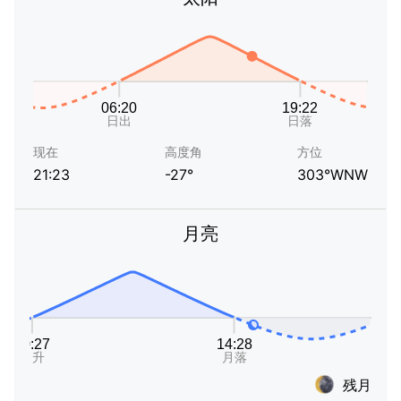
现在
高度角
方位
21:23
-27°
303°WNW
月亮
残月