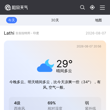
今天
30天
地图
Lathi
2026-08-07
古吉拉特邦 - 印度
2026-08-07 20:56
29°
晴间多云
今晚多云。明天晴间多云，比今天凉爽一些（34°），有
风, 空气一般。
4级
69%
弱
西南风
相对湿度
紫外线