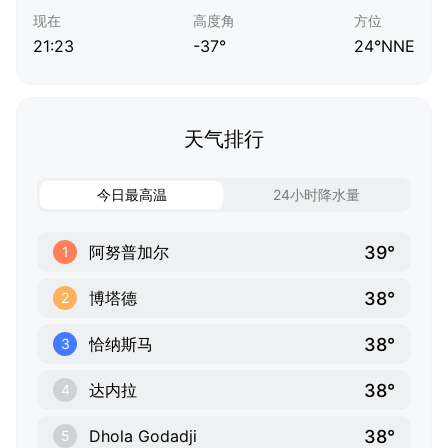
现在
高度角
方位
21:23
-37°
24°NNE
天气排行
今日最高温
24小时降水量
39°
阿努普加尔
1
38°
博塔德
2
38°
恰纳斯马
3
38°
达内拉
4
38°
Dhola Godadji
5