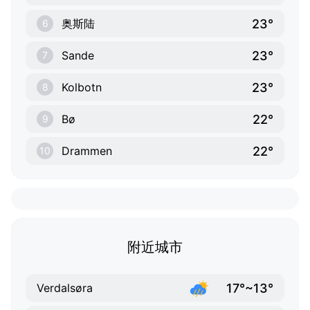
23°
奥斯陆
6
23°
Sande
7
23°
Kolbotn
8
22°
Bø
9
22°
Drammen
10
附近城市
17°~13°
Verdalsøra