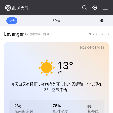
今天
30天
地图
Levanger
2026-08-08
特伦德拉格 - 挪威
2026-08-08 10:31
13°
晴
今天白天有阵雨，夜晚有阵雨，比昨天暖和一些，现在
13°，空气不错。
2级
76%
弱
东南偏东风
相对湿度
紫外线