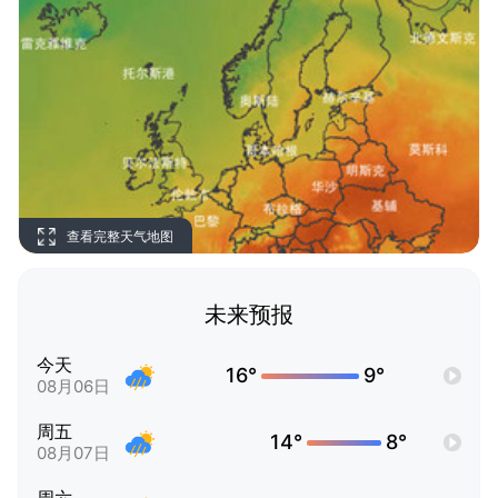
查看完整天气地图
未来预报
今天
16°
9°
08月06日
周五
14°
8°
08月07日