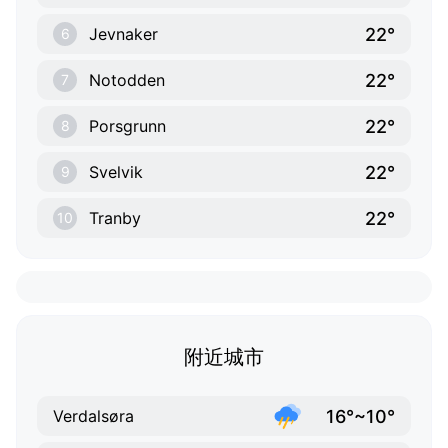
22°
Jevnaker
6
22°
Notodden
7
22°
Porsgrunn
8
22°
Svelvik
9
22°
Tranby
10
附近城市
16°~10°
Verdalsøra