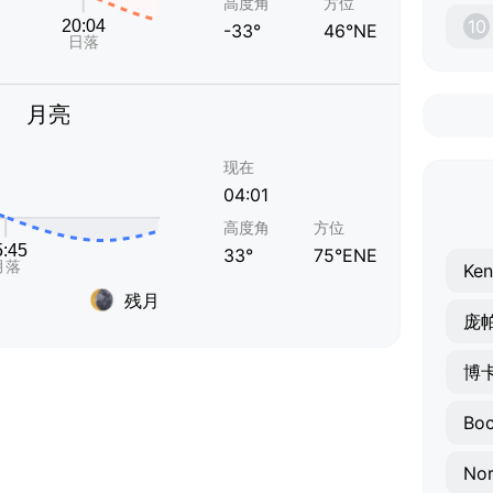
高度角
方位
10
-33°
46°NE
月亮
现在
04:01
高度角
方位
33°
75°ENE
Ken
残月
庞
博
Boc