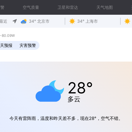
预警
空气质量
卫星和雷达
天气地图
最近
34° 北京市
34° 上海市
-80.09W
0天预报
灾害预警
28°
多云
今天有雷阵雨，温度和昨天差不多，现在28°，空气不错。