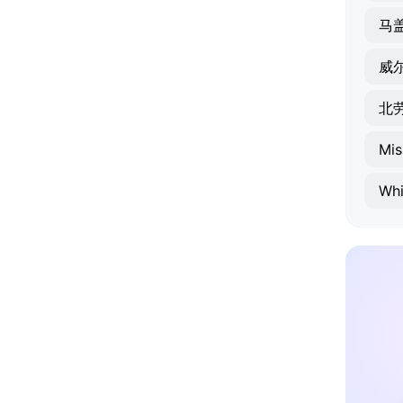
马
威
北
Mis
Whi