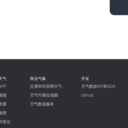
天气
商业气象
开发
PP
交通和车联网天气
天气数据API和SDK
预报
天气可视化地图
Github
质量
天气数据服务
预警
和雷达