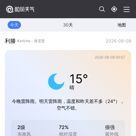
今天
30天
地图
利滕
2026-08-09
Kericho - 肯尼亚
2026-08-09 00:57
15°
晴
今晚雷阵雨。明天雷阵雨，温度和昨天差不多（24°），
空气不错。
2级
72%
很强
东南风
相对湿度
紫外线