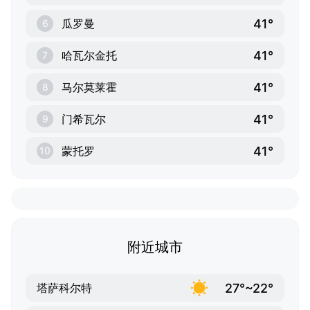
41°
瓜罗曼
6
41°
哈瓦尔金托
7
41°
马尔莫莱霍
8
41°
门希瓦尔
9
41°
蒙托罗
10
附近城市
27°~22°
塔萨科尔特