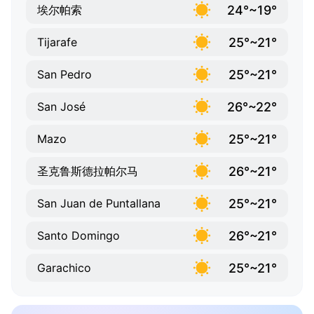
24°~19°
埃尔帕索
25°~21°
Tijarafe
25°~21°
San Pedro
26°~22°
San José
25°~21°
Mazo
26°~21°
圣克鲁斯德拉帕尔马
25°~21°
San Juan de Puntallana
26°~21°
Santo Domingo
25°~21°
Garachico