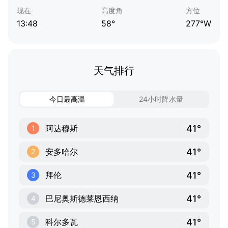
现在
高度角
方位
13:48
58°
277°W
天气排行
今日最高温
24小时降水量
41°
阿达穆斯
1
41°
安多哈尔
2
41°
拜伦
3
41°
巴尼奥斯德莱恩西纳
4
41°
科尔多瓦
5