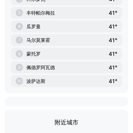
41°
丰特帕尔梅拉
5
41°
瓜罗曼
6
41°
马尔莫莱霍
7
41°
蒙托罗
8
41°
佩德罗阿瓦德
9
41°
波萨达斯
10
附近城市