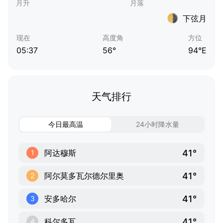
下弦月
现在
高度角
方位
05:37
56°
94°E
天气排行
今日最高温
24小时降水量
41°
阿达穆斯
1
41°
阿尔莫多瓦尔德尔里奥
2
41°
安多哈尔
3
41°
科尔多瓦
4