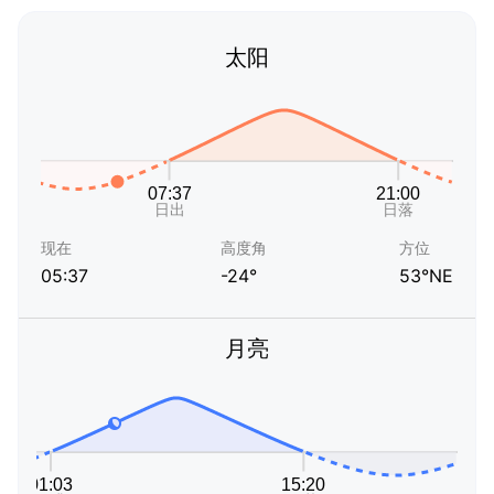
太阳
现在
高度角
方位
05:37
-24°
53°NE
月亮