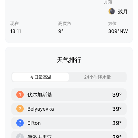
残月
现在
高度角
方位
18:11
9°
309°NW
天气排行
今日最高温
24小时降水量
39°
伏尔加斯基
1
39°
Belyayevka
2
39°
El'ton
3
39°
伊洛夫里亚
4