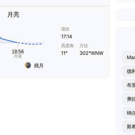
月亮
现在
17:14
高度角
方位
11°
302°WNW
Maa
残月
德
布
弗
纳
斯