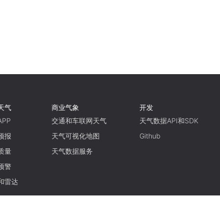
天气
商业气象
开发
PP
交通和车联网天气
天气数据API和SDK
预报
天气可视化地图
Github
质量
天气数据服务
预警
和雷达