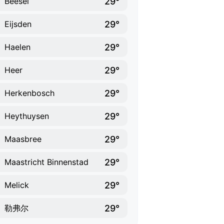
29°
Beesel
29°
Eijsden
29°
Haelen
29°
Heer
29°
Herkenbosch
29°
Heythuysen
29°
Maasbree
29°
Maastricht Binnenstad
29°
Melick
29°
勒弗尔