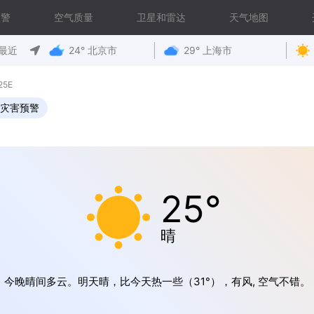
预警
空气质量
卫星和雷达
天气地图
最近
24° 北京市
29° 上海市
25E
灾害预警
25°
晴
今晚晴间多云。明天晴，比今天热一些（31°），有风, 空气不错。