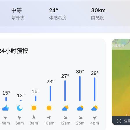
中等
24°
30km
紫外线
体感温度
能见度
24小时预报
查
4am
6am
8am
10am
12am
2pm
4pm