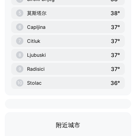
38°
莫斯塔尔
5
37°
Capljina
6
37°
Citluk
7
37°
Ljubuski
8
37°
Radisici
9
36°
Stolac
10
附近城市