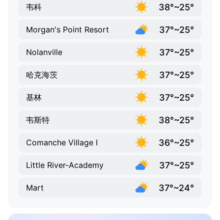
38°~25°
韦科
37°~25°
Morgan's Point Resort
37°~25°
Nolanville
37°~25°
哈克海茨
37°~25°
基林
38°~25°
韦斯特
36°~25°
Comanche Village I
37°~25°
Little River-Academy
37°~24°
Mart