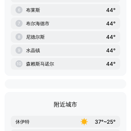
44°
布莱斯
6
44°
布尔海德市
7
44°
尼德尔斯
8
44°
水晶镇
9
44°
森赖斯马诺尔
10
附近城市
37°~25°
休伊特