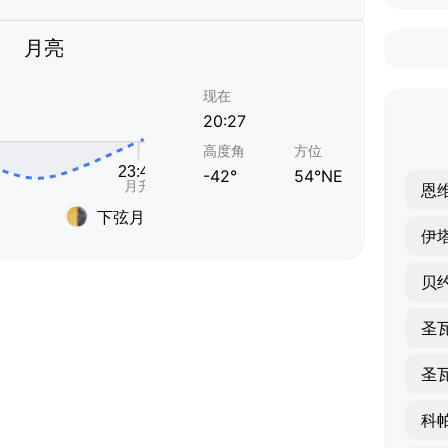
月亮
现在
20:27
高度角
方位
-42°
54°NE
恩
下弦月
伊
贝
圣
圣
科