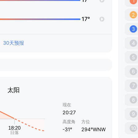
1
2
17°
3
30天预报
4
5
6
7
太阳
8
现在
20:27
9
高度角
方位
10
-31°
294°WNW