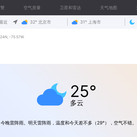
预警
空气质量
卫星和雷达
天气地图
最近
32° 北京市
31° 上海市
N, -75.57W
25°
多云
今晚雷阵雨。明天雷阵雨，温度和今天差不多（29°），空气不错。