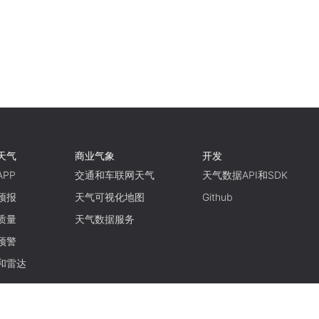
天气
商业气象
开发
PP
交通和车联网天气
天气数据API和SDK
预报
天气可视化地图
Github
质量
天气数据服务
预警
和雷达