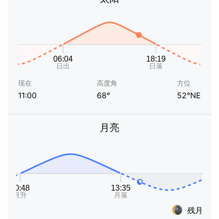
现在
高度角
方位
11:00
68°
52°NE
月亮
残月