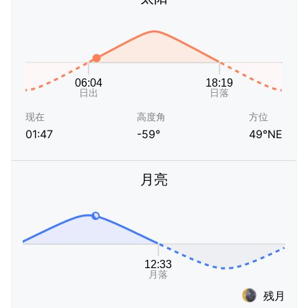
现在
高度角
方位
01:47
-59°
49°NE
月亮
残月