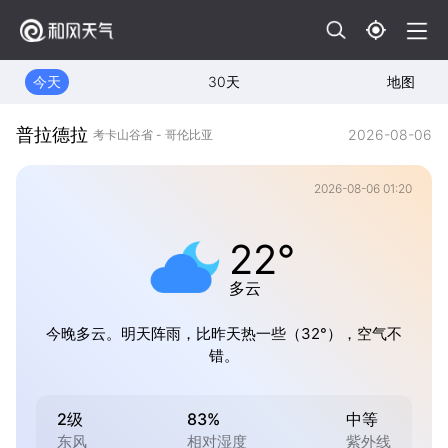
今天
30天
地图
普拉德拉
2026-08-06
考卡山谷省 - 哥伦比亚
2026-08-06 01:20
22°
多云
今晚多云。明天阵雨，比昨天热一些（32°），空气不
错。
2级
83%
中等
东风
相对湿度
紫外线