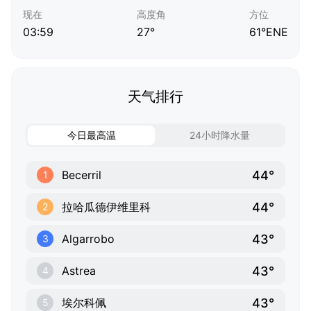
现在
高度角
方位
03:59
27°
61°ENE
天气排行
今日最高温
24小时降水量
44°
Becerril
1
44°
拉哈瓜德伊维里科
2
43°
Algarrobo
3
43°
Astrea
4
43°
埃尔科佩
5