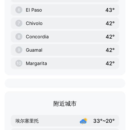
43°
El Paso
6
42°
Chivolo
7
42°
Concordia
8
42°
Guamal
9
42°
Margarita
10
附近城市
33°~20°
埃尔塞里托