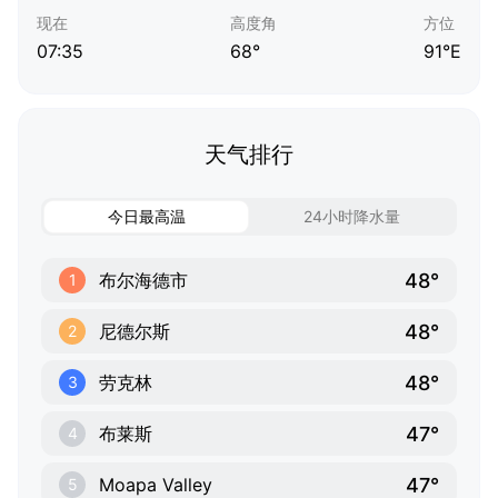
现在
高度角
方位
07:35
68°
91°E
天气排行
今日最高温
24小时降水量
48°
布尔海德市
1
48°
尼德尔斯
2
48°
劳克林
3
47°
布莱斯
4
47°
Moapa Valley
5