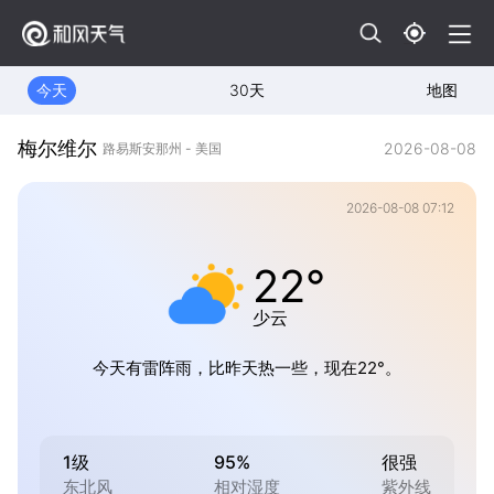
今天
30天
地图
梅尔维尔
2026-08-08
路易斯安那州 - 美国
2026-08-08 07:12
22°
少云
今天有雷阵雨，比昨天热一些，现在22°。
1级
95%
很强
东北风
相对湿度
紫外线