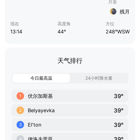
残月
现在
高度角
方位
13:14
44°
248°WSW
天气排行
今日最高温
24小时降水量
39°
伏尔加斯基
1
39°
Belyayevka
2
39°
El'ton
3
39°
伊洛夫里亚
4