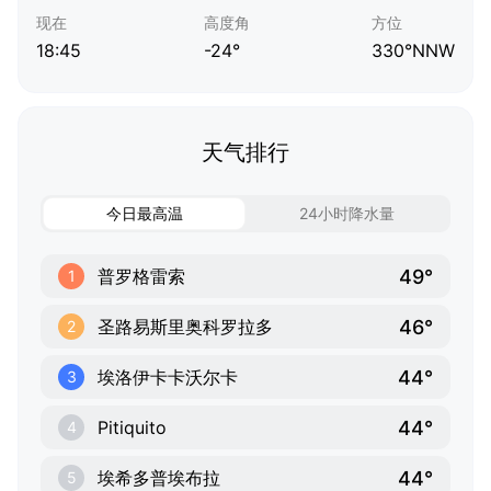
现在
高度角
方位
18:45
-24°
330°NNW
天气排行
今日最高温
24小时降水量
49°
普罗格雷索
1
46°
圣路易斯里奥科罗拉多
2
44°
埃洛伊卡卡沃尔卡
3
44°
Pitiquito
4
44°
埃希多普埃布拉
5