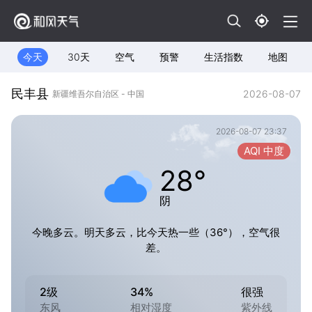
今天
30天
空气
预警
生活指数
地图
民丰县
2026-08-07
新疆维吾尔自治区 - 中国
2026-08-07 23:37
AQI 中度
28°
阴
今晚多云。明天多云，比今天热一些（36°），空气很
差。
2级
34%
很强
东风
相对湿度
紫外线