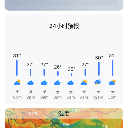
24小时预报
6pm
9pm
0am
3am
6am
9am
12am
3pm
温度