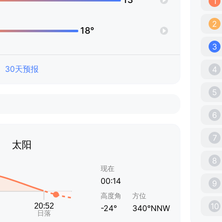
1
2
18°
3
30天预报
4
5
6
7
太阳
8
现在
00:14
9
高度角
方位
10
-24°
340°NNW