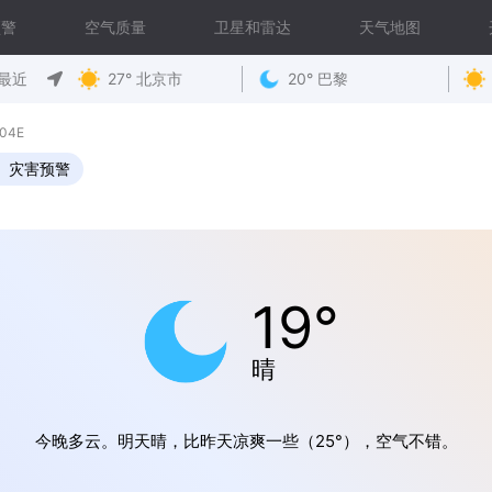
预警
空气质量
卫星和雷达
天气地图
最近
27° 北京市
20° 巴黎
04E
灾害预警
19°
晴
今晚多云。明天晴，比昨天凉爽一些（25°），空气不错。