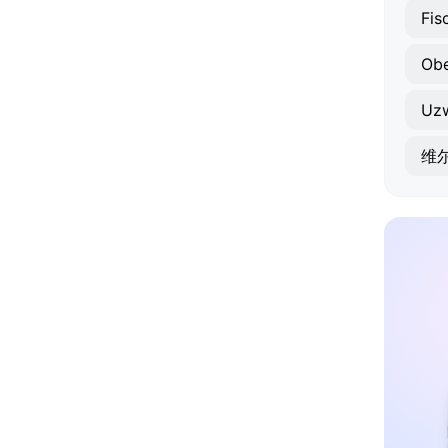
Fis
Obe
Uzw
维