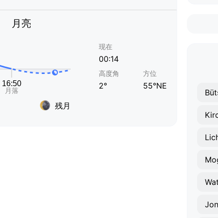
月亮
现在
00:14
高度角
方位
2°
55°NE
Büt
残月
Kir
Lic
Mog
Wat
Jon