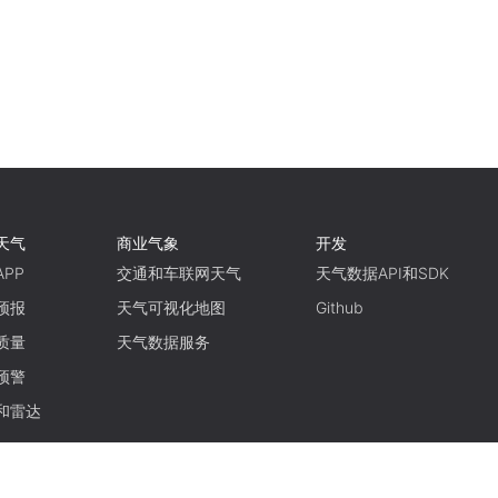
天气
商业气象
开发
PP
交通和车联网天气
天气数据API和SDK
预报
天气可视化地图
Github
质量
天气数据服务
预警
和雷达