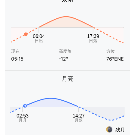
现在
高度角
方位
05:15
-12°
76°ENE
月亮
残月