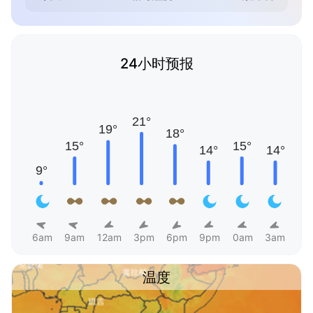
24小时预报
6am
9am
12am
3pm
6pm
9pm
0am
3am
温度