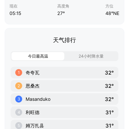
现在
高度角
方位
05:15
27°
48°NE
天气排行
今日最高温
24小时降水量
32°
奇夸瓦
1
32°
恩桑杰
2
32°
Masanduko
3
31°
利旺德
4
31°
姆万扎县
5