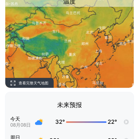
温度
查看完整天气地图
未来预报
今天
32°
22°
08月08日
周日