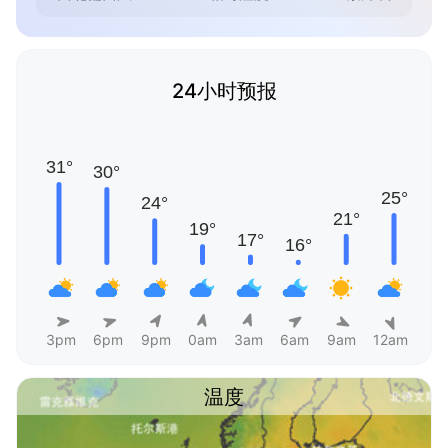
24小时预报
3pm
6pm
9pm
0am
3am
6am
9am
12am
温度