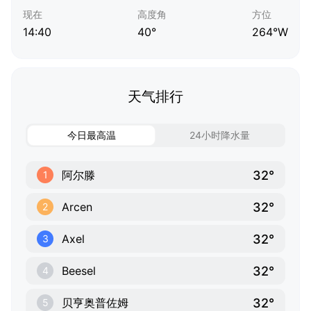
现在
高度角
方位
14:40
40°
264°W
天气排行
今日最高温
24小时降水量
32°
阿尔滕
1
32°
Arcen
2
32°
Axel
3
32°
Beesel
4
32°
贝亨奥普佐姆
5