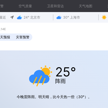
预警
空气质量
卫星和雷达
天气地图
最近
24° 北京市
30° 上海市
.14E
0天预报
灾害预警
25°
阵雨
今晚雷阵雨。明天晴，比今天热一些（30°）。