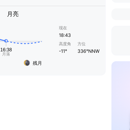
月亮
现在
18:43
高度角
方位
-11°
336°NNW
残月