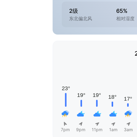
2级
65%
东北偏北风
相对湿度
7pm
9pm
11pm
1am
3am