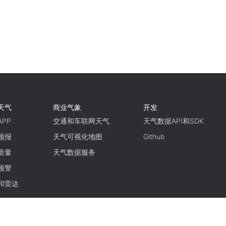
天气
商业气象
开发
PP
交通和车联网天气
天气数据API和SDK
预报
天气可视化地图
Github
质量
天气数据服务
预警
和雷达