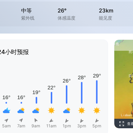
中等
26°
23km
紫外线
体感温度
能见度
24小时预报
查
5am
7am
9am
11am
1pm
3pm
5pm