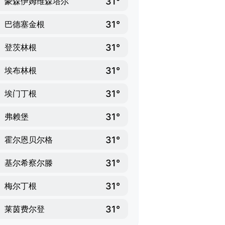
31°
豪森伊姆维森塔尔
31°
巴德塞金根
31°
登茨林根
31°
埃布林根
31°
埃门丁根
31°
弗赖堡
31°
霍尔恩贝尔格
31°
基尔希察尔滕
31°
梅尔丁根
31°
莱茵费尔登