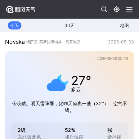
今天
30天
地图
Novska
2026-08-08
锡萨克-莫斯拉维纳县 - 克罗地亚
2026-08-08 00:46
27°
多云
今晚晴。明天雷阵雨，比昨天凉爽一些（32°），空气不
错。
2级
52%
强
东北偏北风
相对湿度
紫外线