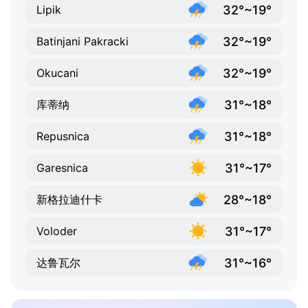
32°~19°
Lipik
32°~19°
Batinjani Pakracki
32°~19°
Okucani
31°~18°
库蒂纳
31°~18°
Repusnica
31°~17°
Garesnica
28°~18°
新格拉迪什卡
31°~17°
Voloder
31°~16°
达鲁瓦尔