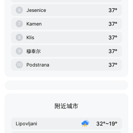
37°
Jesenice
6
37°
Kamen
7
37°
Klis
8
37°
穆泰尔
9
37°
Podstrana
10
附近城市
32°~19°
Lipovljani