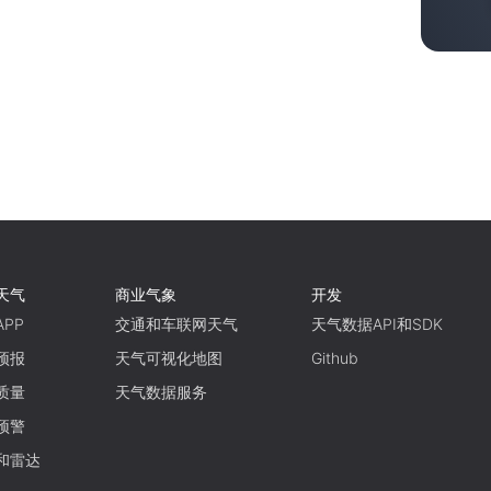
天气
商业气象
开发
PP
交通和车联网天气
天气数据API和SDK
预报
天气可视化地图
Github
质量
天气数据服务
预警
和雷达