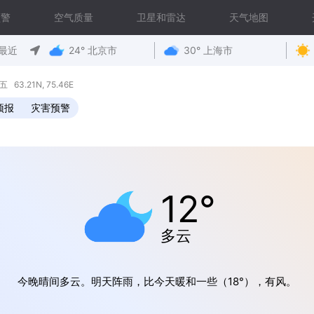
预警
空气质量
卫星和雷达
天气地图
最近
24° 北京市
30° 上海市
3.21N, 75.46E
预报
灾害预警
12°
多云
今晚晴间多云。明天阵雨，比今天暖和一些（18°），有风。