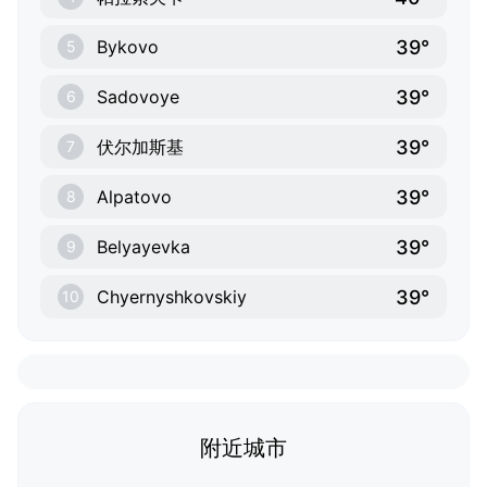
39°
Bykovo
5
39°
Sadovoye
6
39°
伏尔加斯基
7
39°
Alpatovo
8
39°
Belyayevka
9
39°
Chyernyshkovskiy
10
附近城市