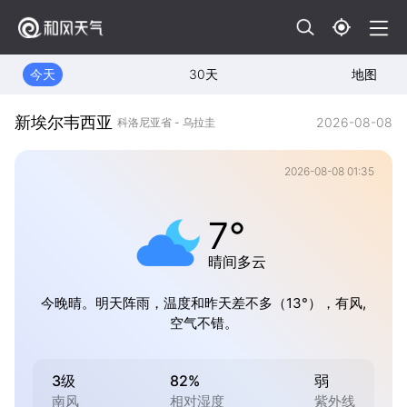
今天
30天
地图
新埃尔韦西亚
2026-08-08
科洛尼亚省 - 乌拉圭
2026-08-08 01:35
7°
晴间多云
今晚晴。明天阵雨，温度和昨天差不多（13°），有风,
空气不错。
3级
82%
弱
南风
相对湿度
紫外线