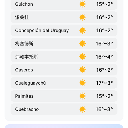
15°~2°
Guichon
16°~2°
派桑杜
16°~2°
Concepción del Uruguay
16°~3°
梅塞德斯
16°~4°
弗赖本托斯
16°~2°
Caseros
17°~3°
Gualeguaychú
15°~2°
Palmitas
16°~3°
Quebracho