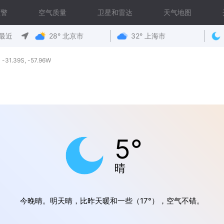
预警
空气质量
卫星和雷达
天气地图
最近
28° 北京市
32° 上海市
31.39S, -57.96W
5°
晴
今晚晴。明天晴，比昨天暖和一些（17°），空气不错。