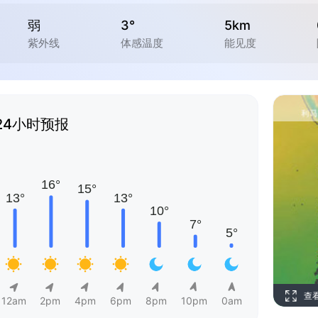
弱
3°
5km
紫外线
体感温度
能见度
24小时预报
查
12am
2pm
4pm
6pm
8pm
10pm
0am