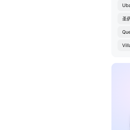
Uba
圣
Qu
Vil