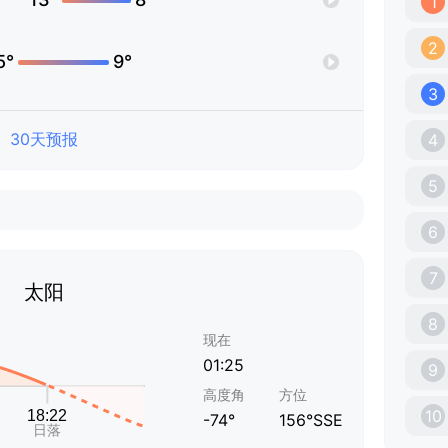
1
2
5°
9°
3
30天预报
4
5
6
7
太阳
8
现在
01:25
9
高度角
方位
10
-74°
156°SSE