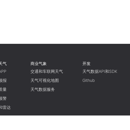
天气
商业气象
开发
PP
交通和车联网天气
天气数据API和SDK
预报
天气可视化地图
Github
质量
天气数据服务
预警
和雷达