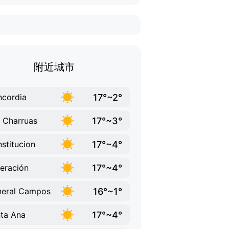
附近城市
17°~2°
cordia
17°~3°
 Charruas
17°~4°
stitucion
17°~4°
eración
16°~1°
eral Campos
17°~4°
ta Ana