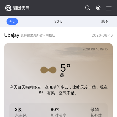
今天
30天
地图
Ubajay
2026-08-10
恩特雷里奥斯省 - 阿根廷
2026-08-10 09:10
5°
霾
今天白天晴间多云，夜晚晴间多云，比昨天冷一些，现在
5°，有风，空气不错。
3级
80%
最弱
东南风
相对湿度
紫外线