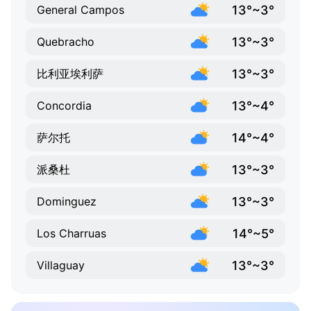
13°~3°
General Campos
13°~3°
Quebracho
13°~3°
比利亚埃利萨
13°~4°
Concordia
14°~4°
萨尔托
13°~3°
派桑杜
13°~3°
Dominguez
14°~5°
Los Charruas
13°~3°
Villaguay