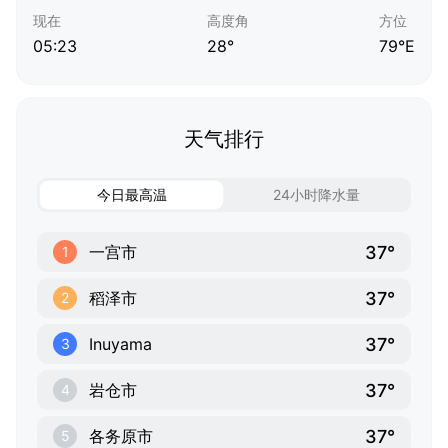
现在
高度角
方位
05:23
28°
79°E
天气排行
今日最高温
24小时降水量
37°
一宫市
1
37°
稻泽市
2
37°
Inuyama
3
37°
岩仓市
4
37°
各务原市
5