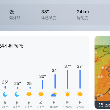
强
38°
24km
紫外线
体感温度
能见度
24小时预报
查
2am
4am
6am
8am
10am
12am
2pm