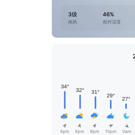
3级
46%
南风
相对湿度
4pm
6pm
8pm
10pm
0am