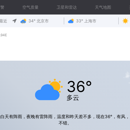
预警
空气质量
卫星和雷达
天气地图
最近
34° 北京市
33° 上海市
.94E
36°
多云
白天有阵雨，夜晚有雷阵雨，温度和昨天差不多，现在36°，有风
不错。