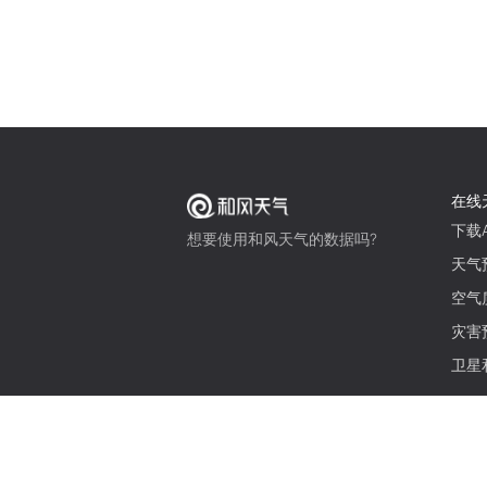
在线
下载A
想要使用和风天气的数据吗?
天气
空气
灾害
卫星
© 2026 qweather.com 版权所有