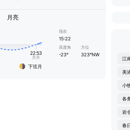
月亮
现在
15:22
高度角
方位
-23°
323°NW
江
下弦月
美
小
各
岩
春