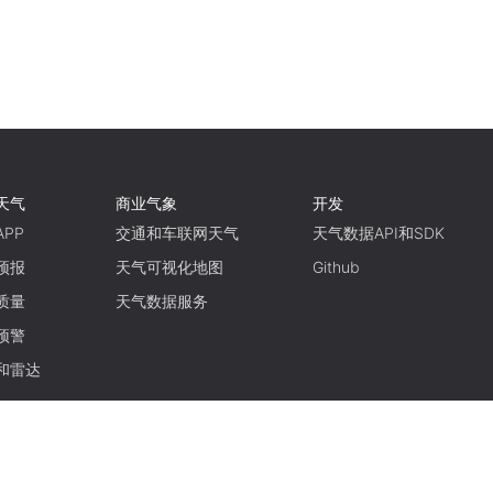
天气
商业气象
开发
PP
交通和车联网天气
天气数据API和SDK
预报
天气可视化地图
Github
质量
天气数据服务
预警
和雷达
使用条款
隐私政策
京ICP备15048401号-11
京公网安备11010