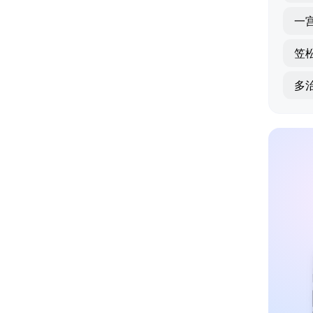
一
笠
多