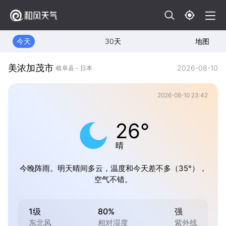
今天
30天
地图
美浓加茂市
2026-08-10
岐阜县 - 日本
2026-08-10 23:42
26°
晴
今晚阵雨。明天晴间多云，温度和今天差不多（35°），
空气不错。
1级
80%
强
东北风
相对湿度
紫外线