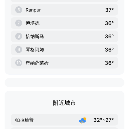
37°
Ranpur
6
36°
博塔德
7
36°
恰纳斯马
8
36°
琴格阿姆
9
36°
奇纳萨莱姆
10
附近城市
32°~27°
帕拉迪普