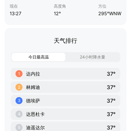
现在
高度角
方位
13:27
12°
295°WNW
天气排行
今日最高温
24小时降水量
37°
达内拉
1
37°
林姆迪
2
37°
德埃萨
3
37°
达恩杜卡
4
37°
迪遥达尔
5