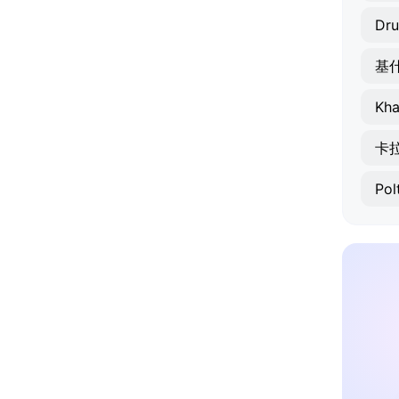
Dru
基
Kha
卡
Pol