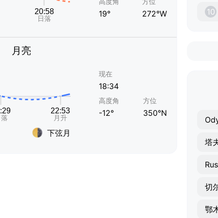
高度角
方位
10
19°
272°W
月亮
现在
18:34
高度角
方位
-12°
350°N
Od
下弦月
塔
Rus
切
鄂