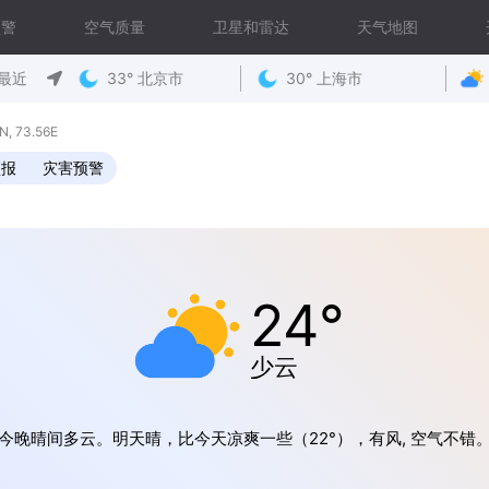
预警
空气质量
卫星和雷达
天气地图
最近
33° 北京市
30° 上海市
 73.56E
预报
灾害预警
24°
少云
今晚晴间多云。明天晴，比今天凉爽一些（22°），有风, 空气不错