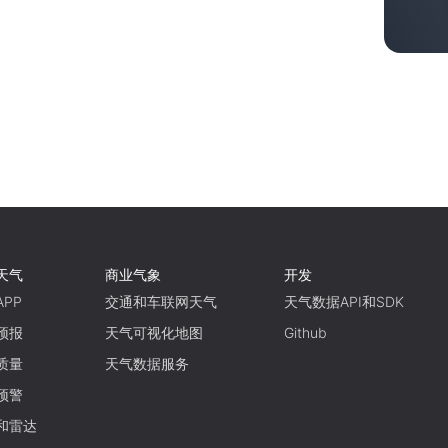
天气
商业气象
开发
PP
交通和车联网天气
天气数据API和SDK
预报
天气可视化地图
Github
质量
天气数据服务
预警
和雷达