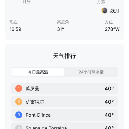
残月
现在
高度角
方位
16:59
31°
278°W
天气排行
今日最高温
24小时降水量
40°
瓜罗曼
1
40°
萨雷纳尔
2
40°
Pont D'inca
3
40°
Solana de Torralba
4