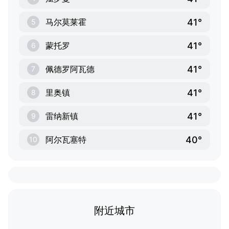
41°
马尔莫莱霍
5
41°
蒙托罗
6
41°
佩德罗阿瓦德
7
41°
里奥镇
8
41°
雷纳新镇
9
40°
阿尔瓦塞特
10
附近城市