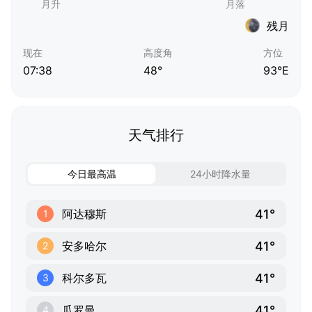
残月
现在
高度角
方位
07:38
48°
93°E
天气排行
今日最高温
24小时降水量
41°
阿达穆斯
1
41°
安多哈尔
2
41°
科尔多瓦
3
41°
瓜罗曼
4