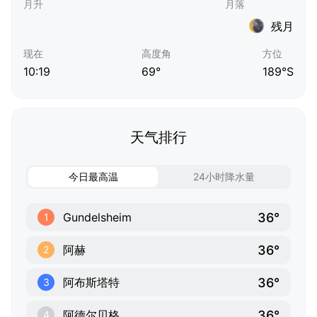
残月
现在
高度角
方位
10:19
69°
189°S
天气排行
今日最高温
24小时降水量
36°
Gundelsheim
1
36°
阿赫
2
36°
阿布斯塔特
3
36°
阿德尔贝格
4