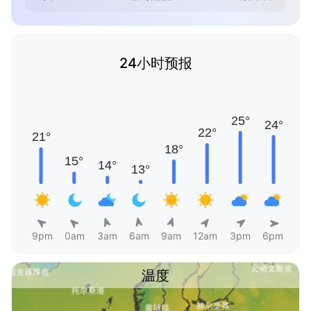
24小时预报
9pm
0am
3am
6am
9am
12am
3pm
6pm
温度