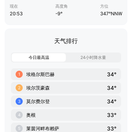
现在
高度角
方位
20:53
-9°
347°NNW
天气排行
今日最高温
24小时降水量
34°
埃格尔斯巴赫
1
34°
埃尔茨豪森
2
34°
莫尔费尔登
3
33°
奥根
4
33°
莱茵河畔布赖萨
5