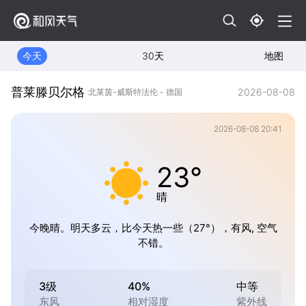
今天
30天
地图
普莱滕贝尔格
2026-08-08
北莱茵-威斯特法伦 - 德国
2026-08-08 20:41
23°
晴
今晚晴。明天多云，比今天热一些（27°），有风, 空气
不错。
3级
40%
中等
东风
相对湿度
紫外线