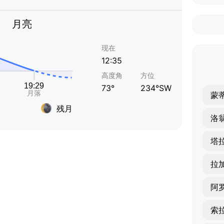
月亮
现在
12:35
高度角
方位
73°
234°SW
蒙
残月
洛
塔
拉
阿
索