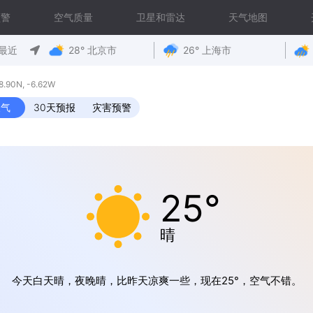
预警
空气质量
卫星和雷达
天气地图
最近
28° 北京市
26° 上海市
0N, -6.62W
天气
30天预报
灾害预警
25°
晴
今天白天晴，夜晚晴，比昨天凉爽一些，现在25°，空气不错。