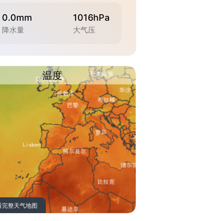
0.0mm
1016hPa
降水量
大气压
温度
看完整天气地图