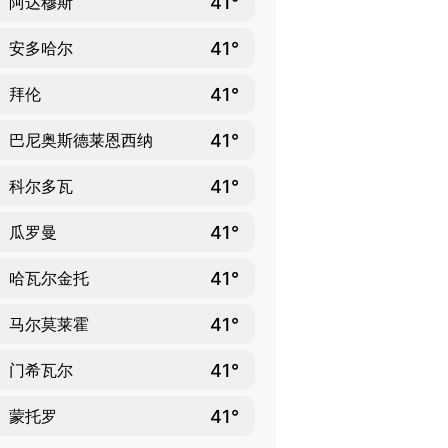
41°
阿达穆斯
41°
安多哈尔
41°
拜伦
41°
巴尼奥斯德莱恩西纳
41°
科尔多瓦
41°
瓜罗曼
41°
哈瓦尔金托
41°
马尔莫莱霍
41°
门希瓦尔
41°
蒙托罗