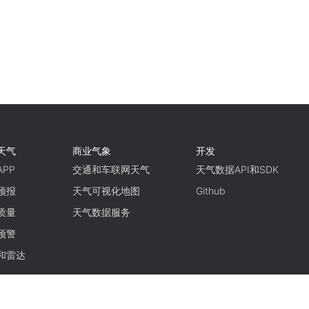
天气
商业气象
开发
PP
交通和车联网天气
天气数据API和SDK
预报
天气可视化地图
Github
质量
天气数据服务
预警
和雷达