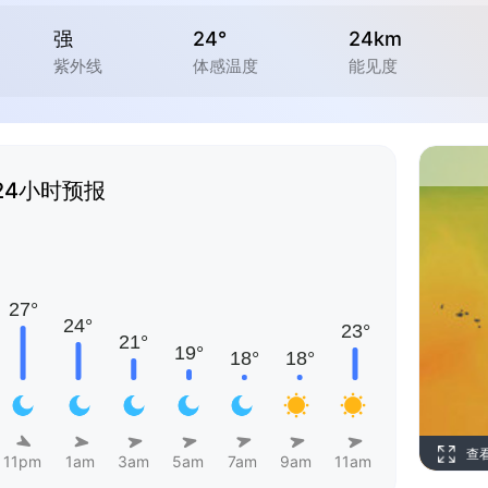
强
24°
24km
紫外线
体感温度
能见度
24小时预报
查
11pm
1am
3am
5am
7am
9am
11am