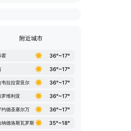
附近城市
36°~17°
蒂霍
36°~17°
翁
36°~17°
拉韦拉拉雷亚尔
36°~17°
加罗维利亚
36°~17°
罗约德圣塞尔万
35°~18°
拉纳德洛斯瓦罗斯