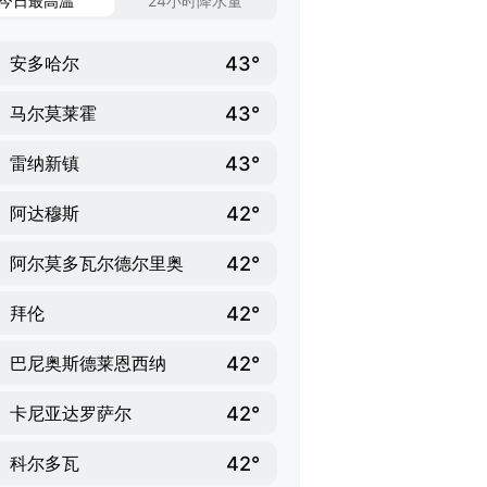
今日最高温
24小时降水量
43°
安多哈尔
43°
马尔莫莱霍
43°
雷纳新镇
42°
阿达穆斯
42°
阿尔莫多瓦尔德尔里奥
42°
拜伦
42°
巴尼奥斯德莱恩西纳
42°
卡尼亚达罗萨尔
42°
科尔多瓦