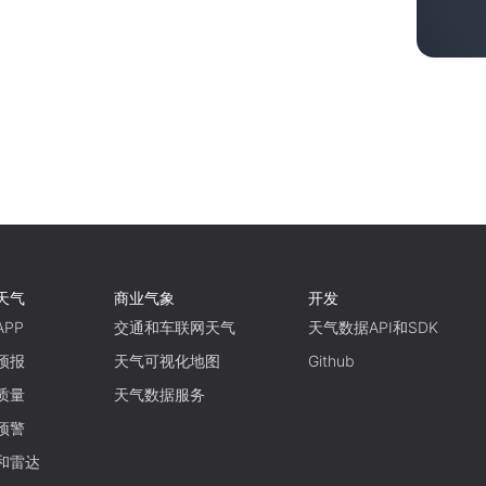
天气
商业气象
开发
PP
交通和车联网天气
天气数据API和SDK
预报
天气可视化地图
Github
质量
天气数据服务
预警
和雷达