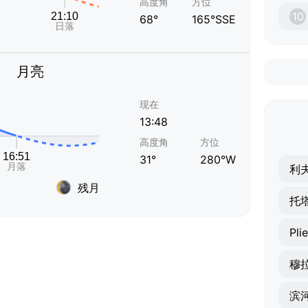
高度角
方位
10
68°
165°SSE
月亮
现在
13:48
高度角
方位
31°
280°W
利
残月
托
Pli
穆
滨