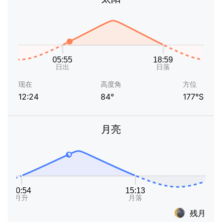
现在
高度角
方位
12:24
84°
177°S
月亮
残月