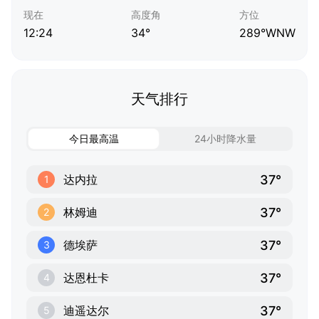
现在
高度角
方位
12:24
34°
289°WNW
天气排行
今日最高温
24小时降水量
37°
达内拉
1
37°
林姆迪
2
37°
德埃萨
3
37°
达恩杜卡
4
37°
迪遥达尔
5