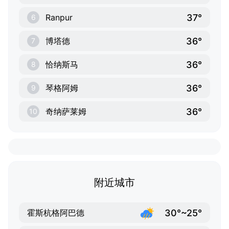
37°
Ranpur
6
36°
博塔德
7
36°
恰纳斯马
8
36°
琴格阿姆
9
36°
奇纳萨莱姆
10
附近城市
30°~25°
霍斯杭格阿巴德