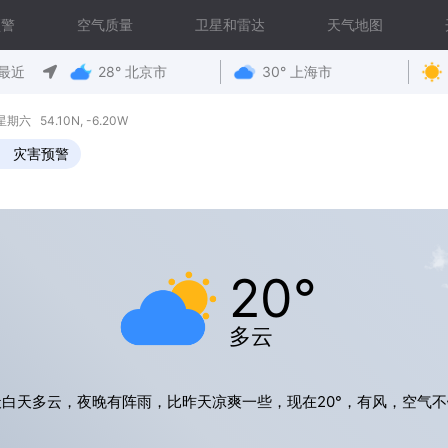
预警
空气质量
卫星和雷达
天气地图
最近
28° 北京市
30° 上海市
 星期六 54.10N, -6.20W
灾害预警
20°
多云
天白天多云，夜晚有阵雨，比昨天凉爽一些，现在20°，有风，空气不