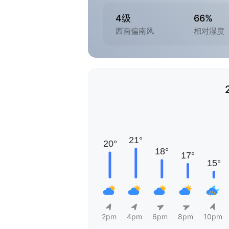
4级
66%
西南偏南风
相对湿度
2pm
4pm
6pm
8pm
10pm