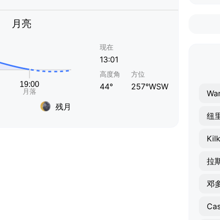
月亮
现在
13:01
高度角
方位
44°
257°WSW
War
残月
纽
Kil
拉
邓
Cas