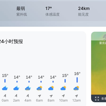
最弱
17°
24km
紫外线
体感温度
能见度
24小时预报
查
0am
2am
4am
6am
8am
10am
12am