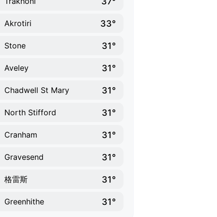
37°
Trakhoni
33°
Akrotiri
31°
Stone
31°
Aveley
31°
Chadwell St Mary
31°
North Stifford
31°
Cranham
31°
Gravesend
31°
格雷斯
31°
Greenhithe