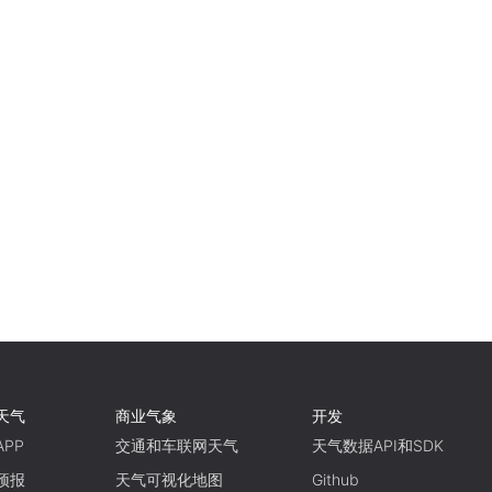
天气
商业气象
开发
PP
交通和车联网天气
天气数据API和SDK
预报
天气可视化地图
Github