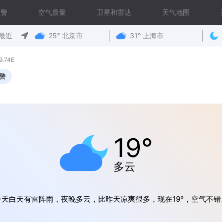
预警
空气质量
卫星和雷达
天气地图
最近
25° 北京市
31° 上海市
.74E
警
19°
多云
今天白天有雷阵雨，夜晚多云，比昨天凉爽很多，现在19°，空气不错