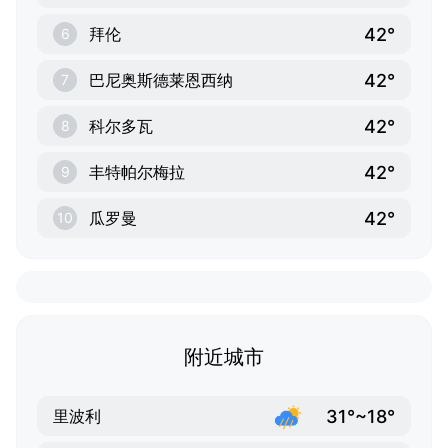
42°
拜伦
6
42°
巴尼奥斯德莱恩西纳
7
42°
科尔多瓦
8
42°
丰特帕尔梅拉
9
42°
瓜罗曼
10
附近城市
31°~18°
里波利