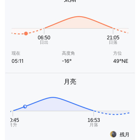
现在
高度角
方位
05:11
-16°
49°NE
月亮
残月