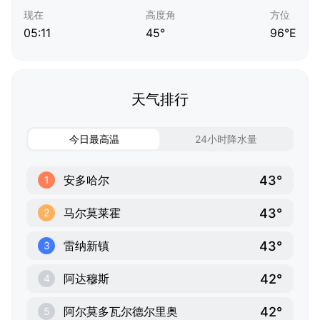
现在
高度角
方位
05:11
45°
96°E
天气排行
今日最高温
24小时降水量
43°
安多哈尔
1
43°
马尔莫莱霍
2
43°
雷纳新镇
3
42°
阿达穆斯
4
42°
阿尔莫多瓦尔德尔里奥
5