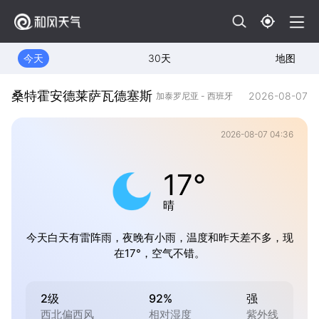
今天
30天
地图
桑特霍安德莱萨瓦德塞斯
2026-08-07
加泰罗尼亚 - 西班牙
2026-08-07 04:36
17°
晴
今天白天有雷阵雨，夜晚有小雨，温度和昨天差不多，现
在17°，空气不错。
2级
92%
强
西北偏西风
相对湿度
紫外线