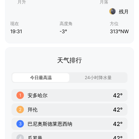
残月
现在
高度角
方位
19:31
-3°
313°NW
天气排行
今日最高温
24小时降水量
42°
安多哈尔
1
42°
拜伦
2
42°
巴尼奥斯德莱恩西纳
3
42°
瓜罗曼
4