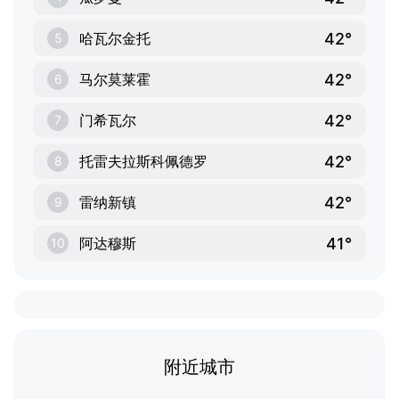
42°
哈瓦尔金托
5
42°
马尔莫莱霍
6
42°
门希瓦尔
7
42°
托雷夫拉斯科佩德罗
8
42°
雷纳新镇
9
41°
阿达穆斯
10
附近城市